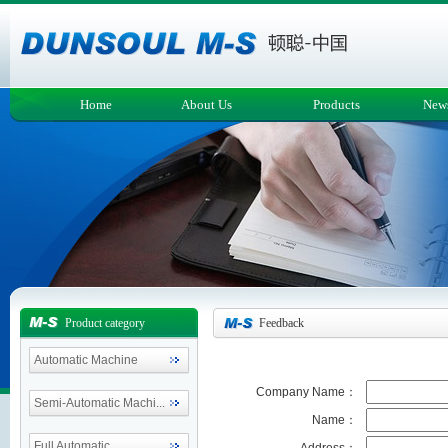
Home
About Us
Products
New
Product category
Feedback
Automatic Machine
Company Name：
Semi-Automatic Machi...
Name：
Full Automatic