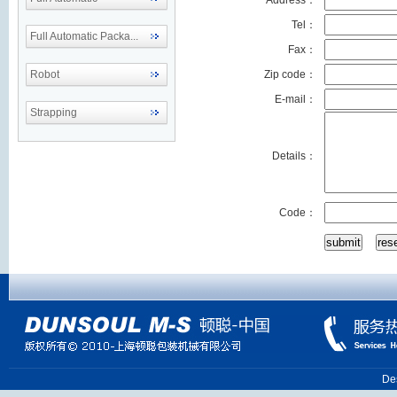
Address：
Tel：
Full Automatic Packa...
Fax：
Robot
Zip code
：
E-mail：
Strapping
Details：
Code：
De